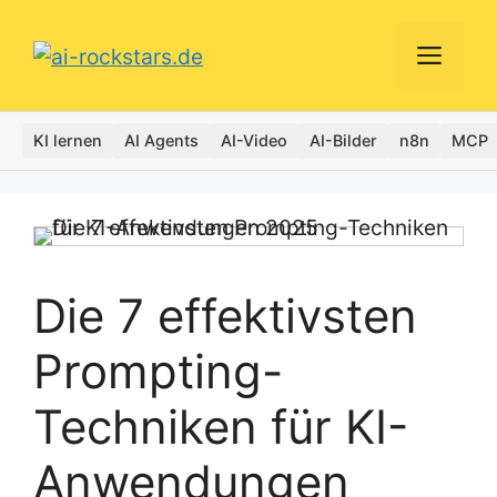
Zum
Inhalt
Men
springen
KI lernen
AI Agents
AI-Video
AI-Bilder
n8n
MCP
Symbolbild – mit KI erstellt
Die 7 effektivsten
Prompting-
Techniken für KI-
Anwendungen