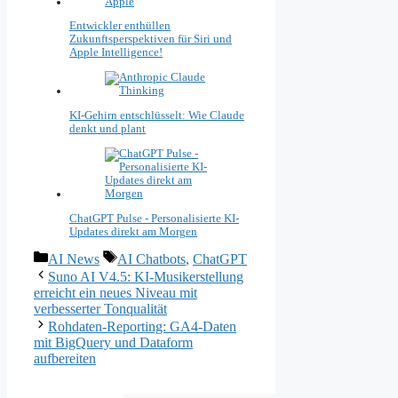
Entwickler enthüllen
Zukunftsperspektiven für Siri und
Apple Intelligence!
KI-Gehirn entschlüsselt: Wie Claude
denkt und plant
ChatGPT Pulse - Personalisierte KI-
Updates direkt am Morgen
Kategorien
Schlagwörter
AI News
AI Chatbots
,
ChatGPT
Suno AI V4.5: KI-Musikerstellung
erreicht ein neues Niveau mit
verbesserter Tonqualität
Rohdaten-Reporting: GA4-Daten
mit BigQuery und Dataform
aufbereiten