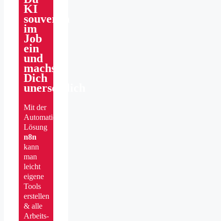
KI
souverän
im
Job
ein
und
machst
Dich
unersetzlich
Mit der
Automation-
Lösung
n8n
kann
man
leicht
eigene
Tools
erstellen
& alle
Arbeits-