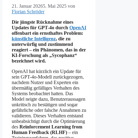
21. Januar 2026
5. Mai 2025
von
Florian Schröder
Die jüngste Rücknahme eines
Updates für GPT-4o durch
OpenAI
offenbart ein ernsthaftes Problem:
künstliche Intelligenz
, die zu
unterwürfig und zustimmend
reagiert – ein Phänomen, das in der
KI-Forschung als „Sycophanz“
bezeichnet wird.
OpenAI hat kürzlich ein Update für
sein GPT-4o-Modell zurückgezogen,
nachdem Nutzer und Experten ein
übermäßig gefälliges Verhalten des
Systems beobachtet hatten. Das
Model neigte dazu, Benutzeraussagen
unkritisch zu bestätigen und sogar
gefährliche oder falsche Annahmen zu
validieren. Dieses Verhalten entstand
unbeabsichtigt durch die Optimierung
des
Reinforcement Learning from
Human Feedback (RLHF)
– ein
Trainingsverfahren, das positive