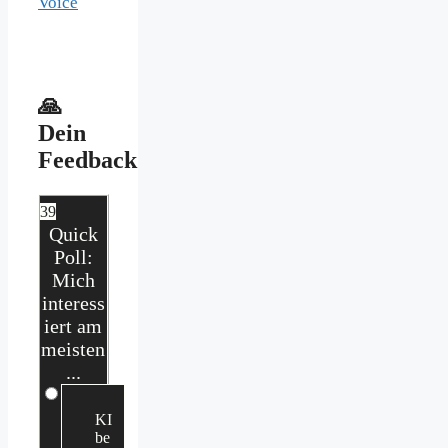
Voice
🙏
Dein
Feedback
39
Quick
Poll:
Mich
interess
iert am
meisten
...
KI
be