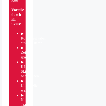
Vorteile
durch
KI-
Skills:
▶
Routineaufgaben
automatisieren
▶
Zeit
sparen
▶
KI-
Skills
beherrschen
▶
Unersetzlich
werden
▶
Neuen
Traum-