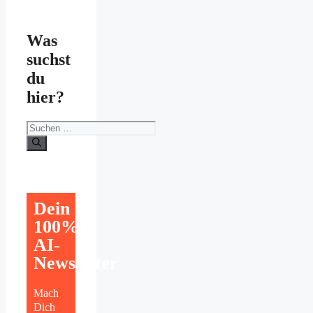
Was
suchst
du
hier?
Suchen
nach:
Dein
100%
AI-
Newsletter
Mach
Dich