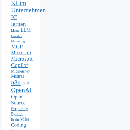
KI im
Unternehmen
KI
lernen
LLM
Llama
Lovable
Marketing
MCP
Microsoft
Microsoft
Copilot
Midjourney
Mistral
n8n
OCR
OpenAI
Open
Source
Perplexity
Python
Vibe
Replit
Coding