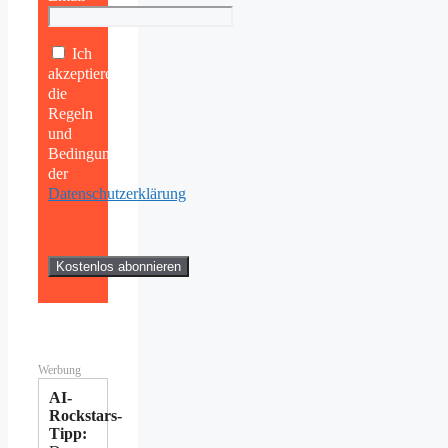
Ich
akzeptiere
die
Regeln
und
Bedingungen
der
Datenschutzerklärung
Werbung
AI-
Rockstars-
Tipp: