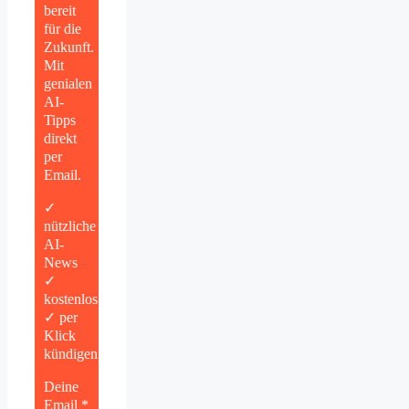
bereit
für die
Zukunft.
Mit
genialen
AI-
Tipps
direkt
per
Email.
✓
nützliche
AI-
News
✓
kostenlos
✓ per
Klick
kündigen
Deine
Email *