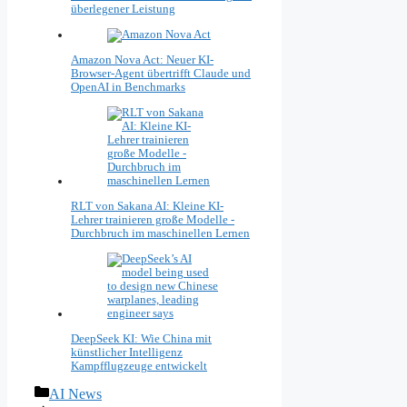
überlegener Leistung
Amazon Nova Act: Neuer KI-
Browser-Agent übertrifft Claude und
OpenAI in Benchmarks
RLT von Sakana AI: Kleine KI-
Lehrer trainieren große Modelle -
Durchbruch im maschinellen Lernen
DeepSeek KI: Wie China mit
künstlicher Intelligenz
Kampfflugzeuge entwickelt
Kategorien
AI News