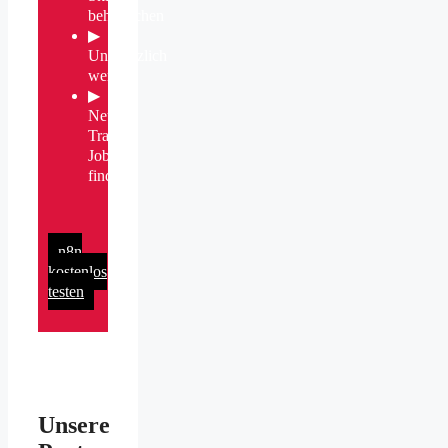
beherrschen
▶
Unersetzlich
werden
▶
Neuen
Traum-
Job
finden
n8n
kostenlos
testen
Unsere