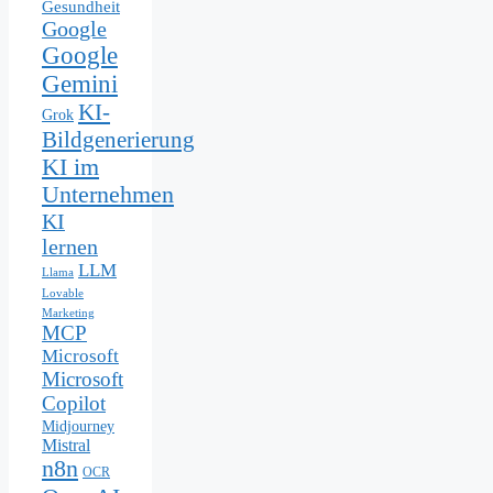
Gesundheit
Google
Google
Gemini
KI-
Grok
Bildgenerierung
KI im
Unternehmen
KI
lernen
LLM
Llama
Lovable
Marketing
MCP
Microsoft
Microsoft
Copilot
Midjourney
Mistral
n8n
OCR