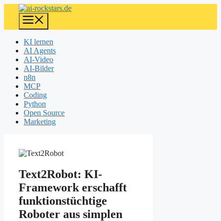
Zum
Inhalt
Menü
springen
KI lernen
AI Agents
AI-Video
AI-Bilder
n8n
MCP
Coding
Python
Open Source
Marketing
Text2Robot: KI-
Framework erschafft
funktionstüchtige
Roboter aus simplen