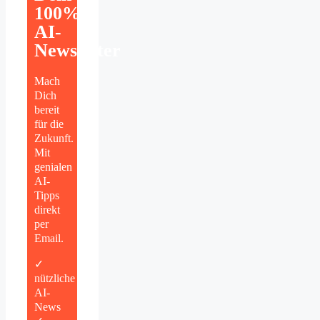
100%
AI-
Newsletter
Mach
Dich
bereit
für die
Zukunft.
Mit
genialen
AI-
Tipps
direkt
per
Email.
✓
nützliche
AI-
News