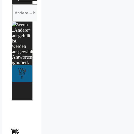
Wenn
„Andere“
ausgefüllt
ist,
werden
ausgewählte
Antworten
ignoriert.
👋