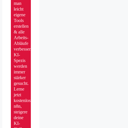
man
leicht
eigene
Tools
erstellen
& alle
Arbeits-
Abläufe
verbessern.
KI-
Spezis
werden
immer
stärker
gesucht.
Lerne
jetzt
kostenlos
n8n,
steigere
deine
KI-