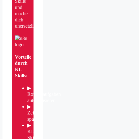
Skills
und
mache
dich
unersetzlich!
Vorteile
durch
KI-
Skills:
▶
Routineaufgaben
automatisieren
▶
Zeit
sparen
▶
KI-
Skills