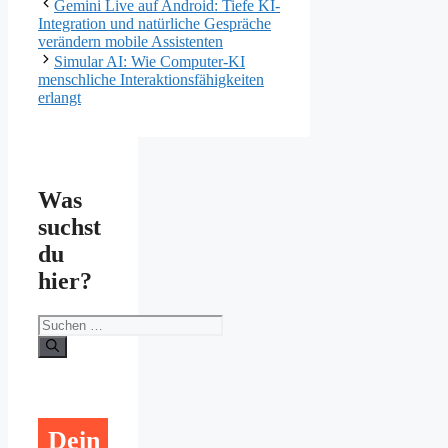
Gemini Live auf Android: Tiefe KI-
Integration und natürliche Gespräche
verändern mobile Assistenten
Simular AI: Wie Computer-KI
menschliche Interaktionsfähigkeiten
erlangt
Was
suchst
du
hier?
Suchen
nach:
Dein