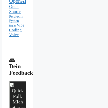
OpenAI
Open
Source
Perplexity
Python
Vibe
Replit
Coding
Voice
🙏
Dein
Feedback
39
Quick
Poll:
Mich
interess