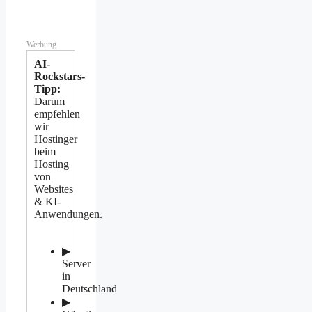
Werbung
AI-
Rockstars-
Tipp:
Darum
empfehlen
wir
Hostinger
beim
Hosting
von
Websites
& KI-
Anwendungen.
▶
Server
in
Deutschland
▶