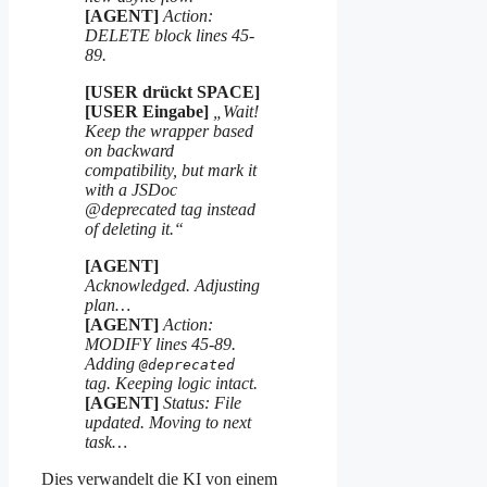
[AGENT]
Action:
DELETE block lines 45-
89.
[USER drückt SPACE]
[USER Eingabe]
„Wait!
Keep the wrapper based
on backward
compatibility, but mark it
with a JSDoc
@deprecated tag instead
of deleting it.“
[AGENT]
Acknowledged. Adjusting
plan…
[AGENT]
Action:
MODIFY lines 45-89.
Adding
@deprecated
tag. Keeping logic intact.
[AGENT]
Status: File
updated. Moving to next
task…
Dies verwandelt die KI von einem