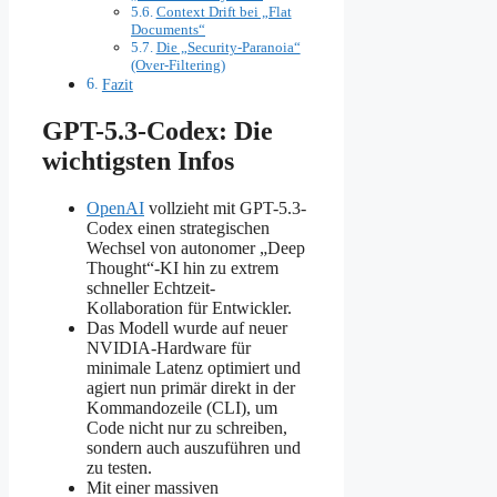
Context Drift bei „Flat
Documents“
Die „Security-Paranoia“
(Over-Filtering)
Fazit
GPT-5.3-Codex: Die
wichtigsten Infos
OpenAI
vollzieht mit GPT-5.3-
Codex einen strategischen
Wechsel von autonomer „Deep
Thought“-KI hin zu extrem
schneller Echtzeit-
Kollaboration für Entwickler.
Das Modell wurde auf neuer
NVIDIA-Hardware für
minimale Latenz optimiert und
agiert nun primär direkt in der
Kommandozeile (CLI), um
Code nicht nur zu schreiben,
sondern auch auszuführen und
zu testen.
Mit einer massiven