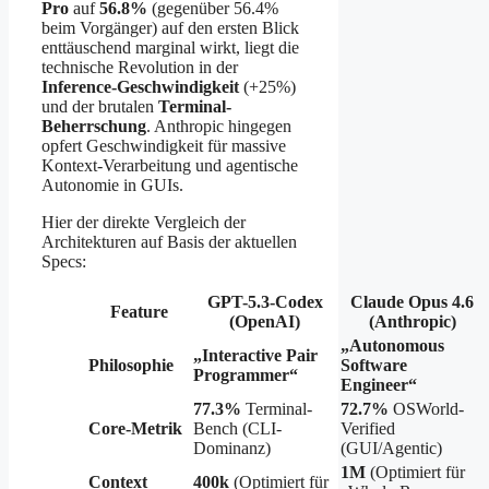
Pro
auf
56.8%
(gegenüber 56.4%
beim Vorgänger) auf den ersten Blick
enttäuschend marginal wirkt, liegt die
technische Revolution in der
Inference-Geschwindigkeit
(+25%)
und der brutalen
Terminal-
Beherrschung
. Anthropic hingegen
opfert Geschwindigkeit für massive
Kontext-Verarbeitung und agentische
Autonomie in GUIs.
Hier der direkte Vergleich der
Architekturen auf Basis der aktuellen
Specs:
GPT-5.3-Codex
Claude Opus 4.6
Feature
(OpenAI)
(Anthropic)
„Autonomous
„Interactive Pair
Philosophie
Software
Programmer“
Engineer“
77.3%
Terminal-
72.7%
OSWorld-
Core-Metrik
Bench (CLI-
Verified
Dominanz)
(GUI/Agentic)
1M
(Optimiert für
Context
400k
(Optimiert für