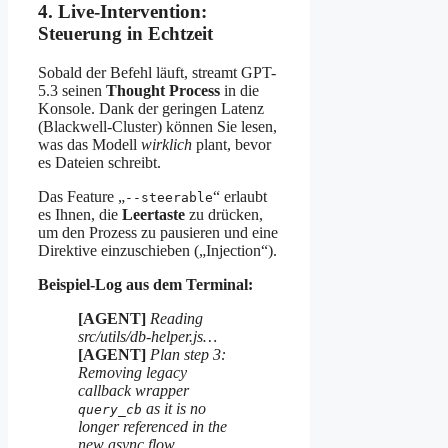
4. Live-Intervention:
Steuerung in Echtzeit
Sobald der Befehl läuft, streamt GPT-
5.3 seinen
Thought Process
in die
Konsole. Dank der geringen Latenz
(Blackwell-Cluster) können Sie lesen,
was das Modell
wirklich
plant, bevor
es Dateien schreibt.
Das Feature „
“ erlaubt
--steerable
es Ihnen, die
Leertaste
zu drücken,
um den Prozess zu pausieren und eine
Direktive einzuschieben („Injection“).
Beispiel-Log aus dem Terminal:
[AGENT]
Reading
src/utils/db-helper.js…
[AGENT]
Plan step 3:
Removing legacy
callback wrapper
as it is no
query_cb
longer referenced in the
new async flow.