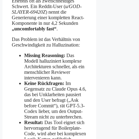
Erlebnis oft als zweischneidiges
Schwert. Ein Reddit-User (
u/GOD-
SLAYER-69420Z
) nennt die
Generierung einer kompletten React-
Komponente in nur 4,2 Sekunden
„uncomfortably fast“
.
Das Problem ist das Verhältnis von
Geschwindigkeit zu Halluzination:
Missing Reasoning:
Das
Modell halluziniert komplexe
Architekturen schneller, als ein
menschlicher Reviewer
intervenieren kann.
Keine Rückfragen:
Im
Gegensatz zu Claude Opus 4.6,
das bei Unklarheiten pausiert
und den User befragt („Ask
before Commit“), rät GPT-5.3-
Codex lieber, um den Output-
Stream nicht zu unterbrechen.
Resultat:
Das Tool eignet sich
hervorragend für Boilerplate-
Code, wird aber bei komplexen