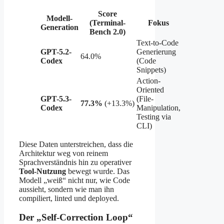
Score
Modell-
(Terminal-
Fokus
Generation
Bench 2.0)
Text-to-Code
GPT-5.2-
Generierung
64.0%
Codex
(Code
Snippets)
Action-
Oriented
GPT-5.3-
(File-
77.3%
(+13.3%)
Codex
Manipulation,
Testing via
CLI)
Diese Daten unterstreichen, dass die
Architektur weg von reinem
Sprachverständnis hin zu operativer
Tool-Nutzung
bewegt wurde. Das
Modell „weiß“ nicht nur, wie Code
aussieht, sondern wie man ihn
compiliert, linted und deployed.
Der „Self-Correction Loop“