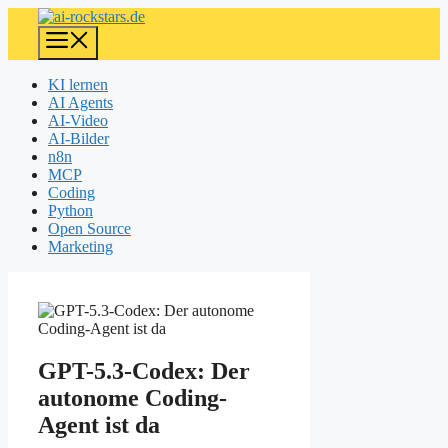
Zum
Inhalt
Menü
springen
KI lernen
AI Agents
AI-Video
AI-Bilder
n8n
MCP
Coding
Python
Open Source
Marketing
Symbolbild – mit KI erstellt
GPT-5.3-Codex: Der
autonome Coding-
Agent ist da