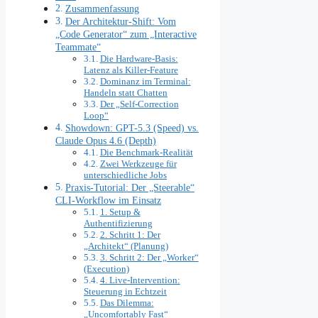
Zusammenfassung
Der Architektur-Shift: Vom
„Code Generator“ zum „Interactive
Teammate“
Die Hardware-Basis:
Latenz als Killer-Feature
Dominanz im Terminal:
Handeln statt Chatten
Der „Self-Correction
Loop“
Showdown: GPT-5.3 (Speed) vs.
Claude Opus 4.6 (Depth)
Die Benchmark-Realität
Zwei Werkzeuge für
unterschiedliche Jobs
Praxis-Tutorial: Der „Steerable“
CLI-Workflow im Einsatz
1. Setup &
Authentifizierung
2. Schritt 1: Der
„Architekt“ (Planung)
3. Schritt 2: Der „Worker“
(Execution)
4. Live-Intervention:
Steuerung in Echtzeit
Das Dilemma:
„Uncomfortably Fast“