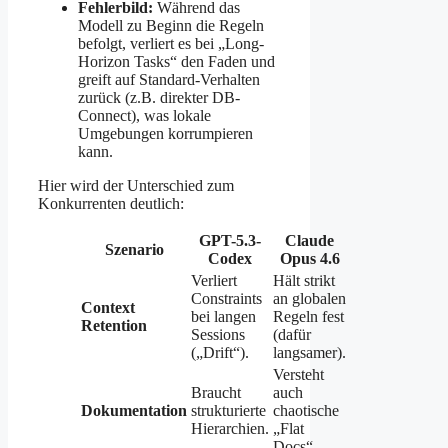
Fehlerbild:
Während das
Modell zu Beginn die Regeln
befolgt, verliert es bei „Long-
Horizon Tasks“ den Faden und
greift auf Standard-Verhalten
zurück (z.B. direkter DB-
Connect), was lokale
Umgebungen korrumpieren
kann.
Hier wird der Unterschied zum
Konkurrenten deutlich:
GPT-5.3-
Claude
Szenario
Codex
Opus 4.6
Verliert
Hält strikt
Constraints
an globalen
Context
bei langen
Regeln fest
Retention
Sessions
(dafür
(„Drift“).
langsamer).
Versteht
Braucht
auch
Dokumentation
strukturierte
chaotische
Hierarchien.
„Flat
Docs“.