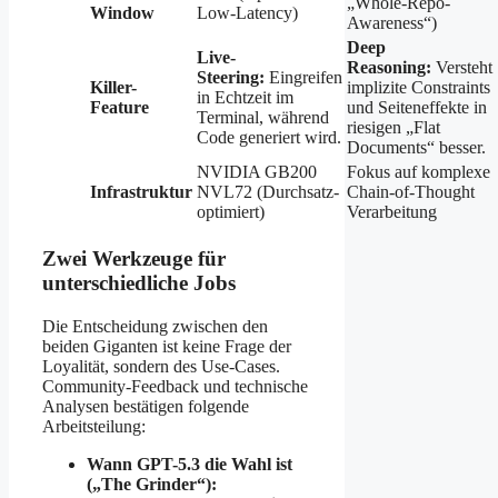
„Whole-Repo-
Window
Low-Latency)
Awareness“)
Deep
Live-
Reasoning:
Versteht
Steering:
Eingreifen
Killer-
implizite Constraints
in Echtzeit im
Feature
und Seiteneffekte in
Terminal, während
riesigen „Flat
Code generiert wird.
Documents“ besser.
NVIDIA GB200
Fokus auf komplexe
Infrastruktur
NVL72 (Durchsatz-
Chain-of-Thought
optimiert)
Verarbeitung
Zwei Werkzeuge für
unterschiedliche Jobs
Die Entscheidung zwischen den
beiden Giganten ist keine Frage der
Loyalität, sondern des Use-Cases.
Community-Feedback und technische
Analysen bestätigen folgende
Arbeitsteilung:
Wann GPT-5.3 die Wahl ist
(„The Grinder“):