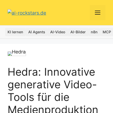
Zum
Inhalt
Men
springen
KI lernen
AI Agents
AI-Video
AI-Bilder
n8n
MCP
Hedra: Innovative
generative Video-
Tools für die
Medienproduktion