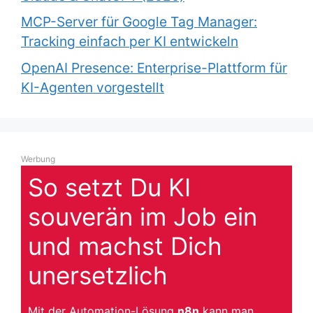
MCP-Server für Google Tag Manager:
Tracking einfach per KI entwickeln
OpenAI Presence: Enterprise-Plattform für
KI-Agenten vorgestellt
Werbung
So setzt Du KI
souverän im Job ein
und machst Dich
unersetzlich
Mit der Automation-Lösung
n8n
kann man