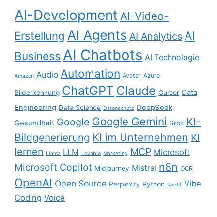
AI-Development
AI-Video-
AI Agents
Erstellung
AI
AI Analytics
AI Chatbots
Business
AI Technologie
Automation
Audio
Avatar
Azure
Amazon
ChatGPT
Claude
Data
Bilderkennung
Cursor
Engineering
DeepSeek
Data Science
Datenschutz
Google Gemini
KI-
Google
Gesundheit
Grok
KI im Unternehmen
Bildgenerierung
KI
lernen
MCP
LLM
Microsoft
Llama
Lovable
Marketing
n8n
Microsoft Copilot
Mistral
Midjourney
OCR
OpenAI
Open Source
Vibe
Perplexity
Python
Replit
Coding
Voice