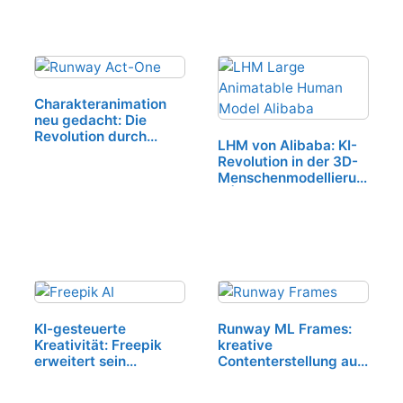
Charakteranimation
neu gedacht: Die
Revolution durch
LHM von Alibaba: KI-
Runway ML's Act-One
Revolution in der 3D-
Menschenmodellierun
g | Neue Technologie
für…
KI-gesteuerte
Runway ML Frames:
Kreativität: Freepik
kreative
erweitert sein
Contenterstellung auf
Angebot um
einem neuen Level
innovative AI-Tools