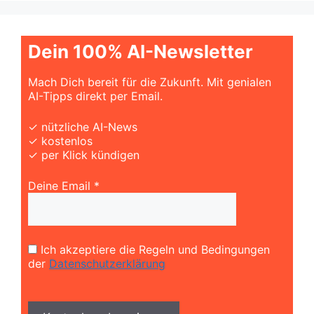
Dein 100% AI-Newsletter
Mach Dich bereit für die Zukunft. Mit genialen
AI-Tipps direkt per Email.
✓ nützliche AI-News
✓ kostenlos
✓ per Klick kündigen
Deine Email *
Ich akzeptiere die Regeln und Bedingungen
der
Datenschutzerklärung