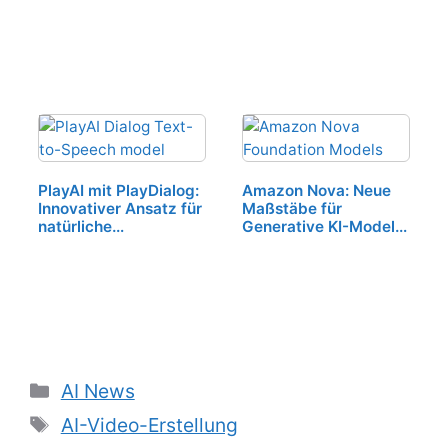
PlayAI mit PlayDialog:
Amazon Nova: Neue
Innovativer Ansatz für
Maßstäbe für
natürliche
Generative KI-Modelle
Sprachgestaltung
gesetzt
Kategorien
AI News
Schlagwörter
AI-Video-Erstellung