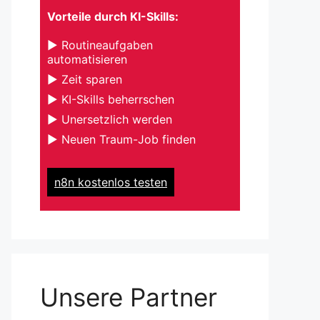
Vorteile durch KI-Skills:
▶ Routineaufgaben
automatisieren
▶ Zeit sparen
▶ KI-Skills beherrschen
▶ Unersetzlich werden
▶ Neuen Traum-Job finden
n8n kostenlos testen
Unsere Partner