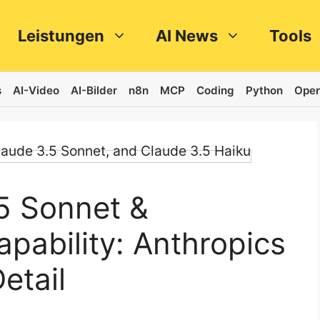
Leistungen
AI News
Tools
s
AI-Video
AI-Bilder
n8n
MCP
Coding
Python
Open
5 Sonnet &
pability: Anthropics
etail