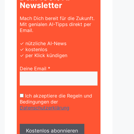
Newsletter
Mach Dich bereit für die Zukunft.
Mit genialen AI-Tipps direkt per
Email.
✓ nützliche AI-News
✓ kostenlos
✓ per Klick kündigen
Deine Email *
Ich akzeptiere die Regeln und
Bedingungen der
Datenschutzerklärung