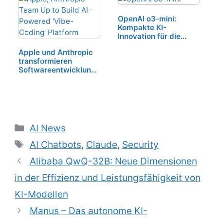
OpenAI o3-mini:
Kompakte KI-
Innovation für die
Zukunft
Apple und Anthropic
transformieren
Softwareentwicklung
mit KI-Vibe-Coding-
Plattform
Kategorien
AI News
Schlagwörter
AI Chatbots
,
Claude
,
Security
Alibaba QwQ-32B: Neue Dimensionen
in der Effizienz und Leistungsfähigkeit von
KI-Modellen
Manus – Das autonome KI-