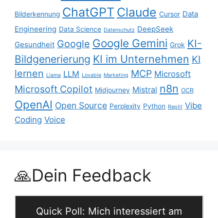
ChatGPT
Claude
Data
Bilderkennung
Cursor
Engineering
DeepSeek
Data Science
Datenschutz
Google Gemini
KI-
Google
Gesundheit
Grok
KI im Unternehmen
Bildgenerierung
KI
lernen
MCP
LLM
Microsoft
Llama
Lovable
Marketing
n8n
Microsoft Copilot
Mistral
Midjourney
OCR
OpenAI
Open Source
Vibe
Perplexity
Python
Replit
Coding
Voice
🙏Dein Feedback
Quick Poll: Mich interessiert am