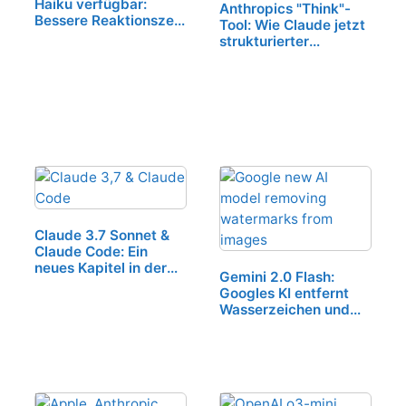
Haiku verfügbar:
Anthropics "Think"-
Bessere Reaktionszeit
Tool: Wie Claude jetzt
und logisches
strukturierter
Denkvermögen
komplexe Probleme
löst
Claude 3.7 Sonnet &
Claude Code: Ein
neues Kapitel in der
Gemini 2.0 Flash:
KI-Entwicklung
Googles KI entfernt
Wasserzeichen und
provoziert
Urheberrechtsdebatte