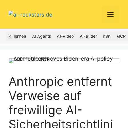
Zum
Inhalt
Men
springen
KI lernen
AI Agents
AI-Video
AI-Bilder
n8n
MCP
Anthropic entfernt
Verweise auf
freiwillige AI-
Sicherheitsrichtlini