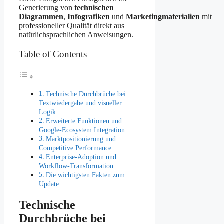
Generierung von
technischen
Diagrammen
,
Infografiken
und
Marketingmaterialien
mit
professioneller Qualität direkt aus
natürlichsprachlichen Anweisungen.
Table of Contents
Technische Durchbrüche bei
Textwiedergabe und visueller
Logik
Erweiterte Funktionen und
Google-Ecosystem Integration
Marktpositionierung und
Competitive Performance
Enterprise-Adoption und
Workflow-Transformation
Die wichtigsten Fakten zum
Update
Technische
Durchbrüche bei