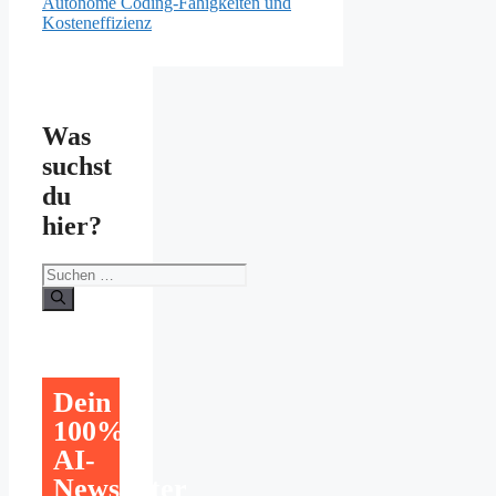
Autonome Coding-Fähigkeiten und
Kosteneffizienz
Was
suchst
du
hier?
Suchen
nach:
Dein
100%
AI-
Newsletter