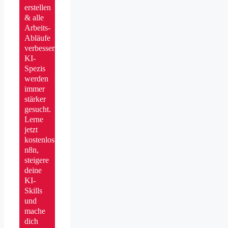
erstellen
& alle
Arbeits-
Abläufe
verbessern.
KI-
Spezis
werden
immer
stärker
gesucht.
Lerne
jetzt
kostenlos
n8n,
steigere
deine
KI-
Skills
und
mache
dich