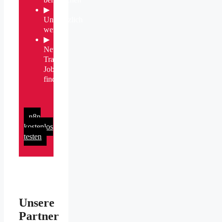
▶
Unersetzlich
werden
▶
Neuen
Traum-
Job
finden
n8n
kostenlos
testen
Unsere
Partner