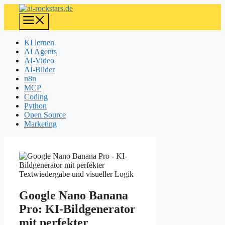
Zum
Inhalt
Menü
springen
KI lernen
AI Agents
AI-Video
AI-Bilder
n8n
MCP
Coding
Python
Open Source
Marketing
Google Nano Banana
Pro: KI-Bildgenerator
mit perfekter