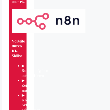
unersetzlich!
Vorteile
durch
KI-
Skills:
▶
Routineaufgaben
automatisieren
▶
Zeit
sparen
▶
KI-
Skills
beherrschen